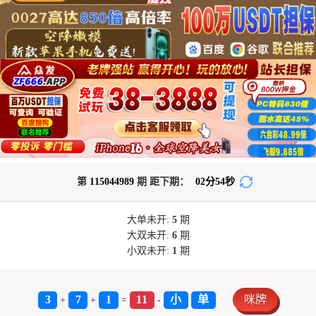
第
115044989
期 距下期：
02
分
54
秒
大单
未开:
5
期
大双
未开:
6
期
小双
未开:
1
期
3
7
1
11
小
单
咪牌
+
+
=
-