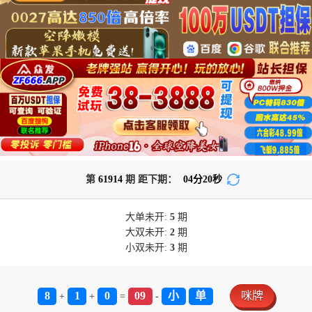
第
61914
期 距下期：
04
分
19
秒
大单
未开:
5
期
大双
未开:
2
期
小双
未开:
3
期
8
1
0
09
小
单
咪牌
+
+
=
-