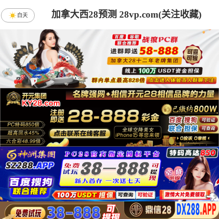
加拿大西28预测 28vp.com(关注收藏)
白天