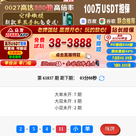
第
61837
期 距下期：
03
分
08
秒
大单
未开:
7
期
大双
未开:
1
期
小双
未开:
2
期
2
5
4
11
小
单
咪牌
+
+
=
-