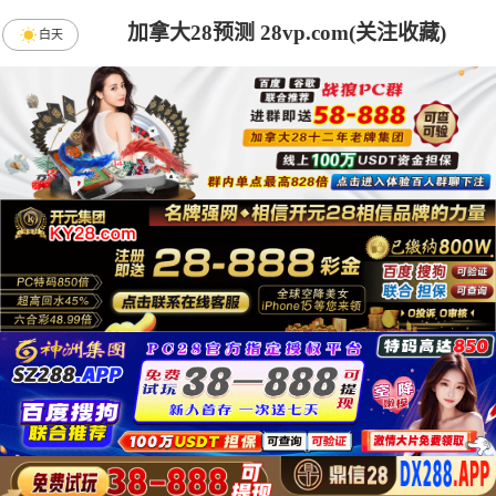
加拿大28预测 28vp.com(关注收藏)
白天