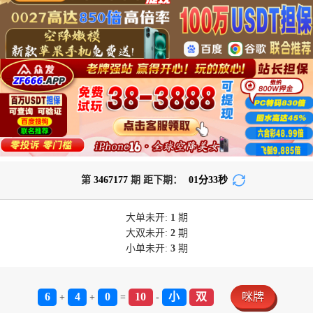
第
3467177
期 距下期：
01
分
33
秒
大单
未开:
1
期
大双
未开:
2
期
小单
未开:
3
期
6
4
0
10
小
双
咪牌
+
+
=
-